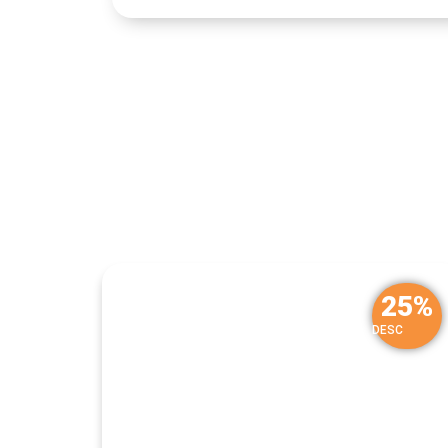
25%
DESC