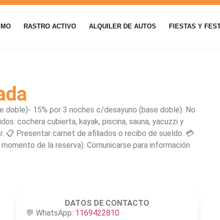
SMO
RASTRO ACTIVO
ALQUILER DE AUTOS
FIESTAS Y FES
ada
e doble)- 15% por 3 noches c/desayuno (base doble). No
dos: cochera cubierta, kayak, piscina, sauna, yacuzzi y
ar. 📋 Presentar carnet de afiliados o recibo de sueldo. 💳
 momento de la reserva). Comunicarse para información
DATOS DE CONTACTO
💬 WhatsApp:
1169422810