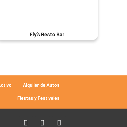
Ely’s Resto Bar
Activo
Alquiler de Autos
Fiestas y Festivales