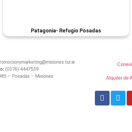
Patagonia- Refugio Posadas
romocionymarketing@misiones.tur.ar
Conexi
o:
(0376) 4447539
985 – Posadas – Misiones
Alquiler de 