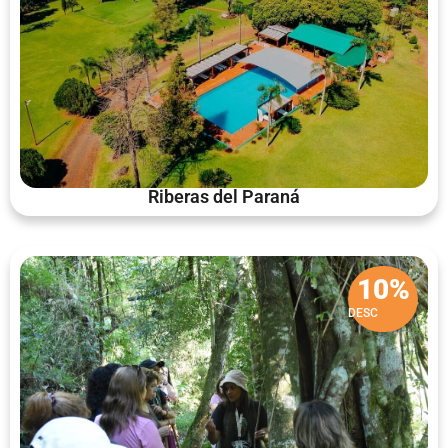
Riberas del Paraná
10%
DESC