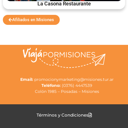
La Casona Restaurante
Afiliados en Misiones
Email:
promocionymarketing@misiones.tur.ar
Teléfono:
(0376) 4447539
Colón 1985 – Posadas – Misiones
Términos y Condiciones