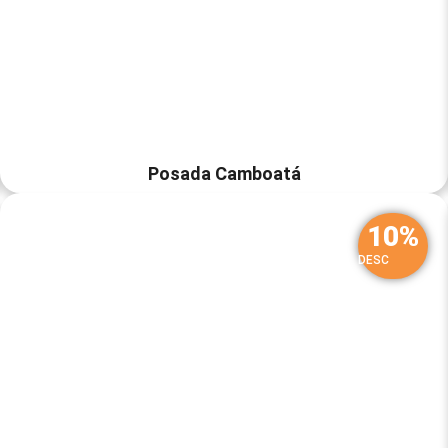
Posada Camboatá
10%
DESC