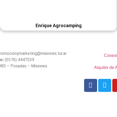
Enrique Agrocamping
romocionymarketing@misiones.tur.ar
Conexi
o:
(0376) 4447539
985 – Posadas – Misiones
Alquiler de 