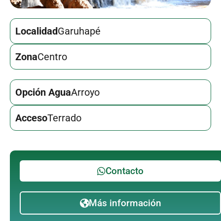
Localidad
Garuhapé
Zona
Centro
Opción Agua
Arroyo
Acceso
Terrado
Contacto
Más información