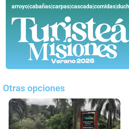
arroyo|cabañas|carpas|cascada|comidas|duch
Otras opciones