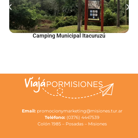
Camping Municipal Itacuruzú
Email:
promocionymarketing@misiones.tur.ar
Teléfono:
(0376) 4447539
Colón 1985 – Posadas – Misiones