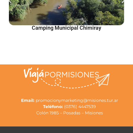
Camping Municipal Chimiray
Email:
promocionymarketing@misiones.tur.ar
Teléfono:
(0376) 4447539
Colón 1985 – Posadas – Misiones