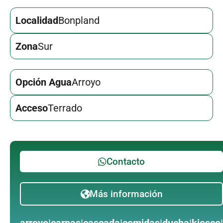
Localidad
Bonpland
Zona
Sur
Opción Agua
Arroyo
Acceso
Terrado
Contacto
Más información
arroyo|carpas|cascada|comidas|ducha|kiosco|