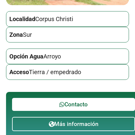
Localidad
Corpus Christi
Zona
Sur
Opción Agua
Arroyo
Acceso
Tierra / empedrado
Contacto
Más información