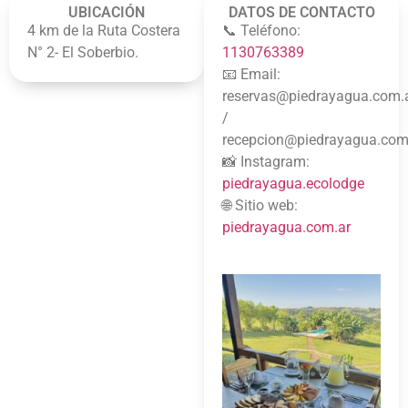
UBICACIÓN
DATOS DE CONTACTO
4 km de la Ruta Costera
📞 Teléfono:
N° 2- El Soberbio.
1130763389
📧 Email:
reservas@piedrayagua.com.
/
recepcion@piedrayagua.com
📸 Instagram:
piedrayagua.ecolodge
🌐 Sitio web:
piedrayagua.com.ar