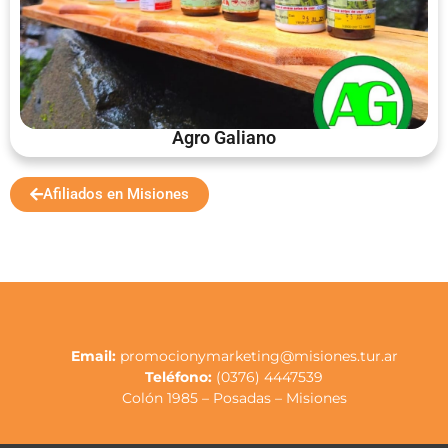
Agro Galiano
Afiliados en Misiones
Email:
promocionymarketing@misiones.tur.ar
Teléfono:
(0376) 4447539
Colón 1985 – Posadas – Misiones