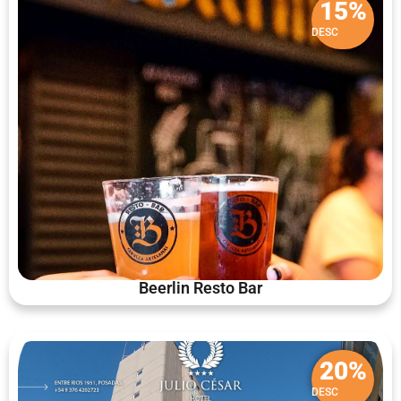
15%
DESC
Beerlin Resto Bar
20%
DESC