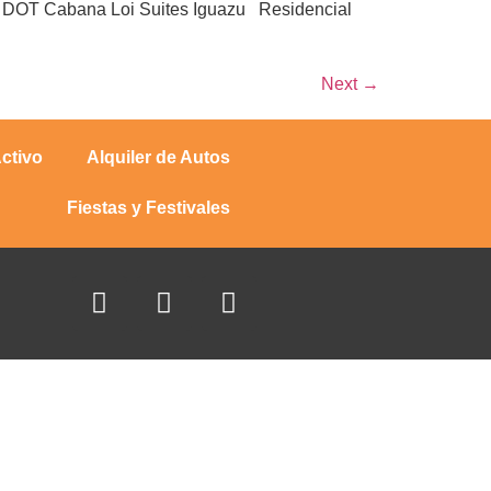
y DOT Cabana Loi Suites Iguazu Residencial
Next
→
ctivo
Alquiler de Autos
Fiestas y Festivales