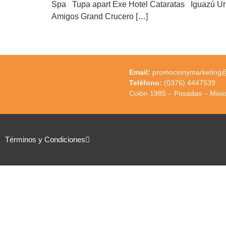
Spa Tupa apart Exe Hotel Cataratas Iguazú Ur
Amigos Grand Crucero […]
Email:
promocionymarketing@m
Teléfono:
(0376) 4447539
Colón 1985 – Posadas – Misi
Términos y Condiciones