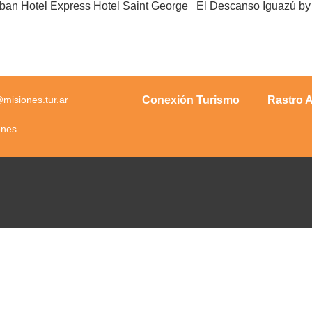
ban Hotel Express Hotel Saint George El Descanso Iguazú b
Conexión Turismo
Rastro A
isiones.tur.ar
ones