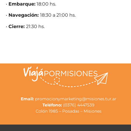
•
Embarque:
18:00 hs.
•
Navegación:
18:30 a 21:00 hs.
•
Cierre:
21:30 hs.
Email:
promocionymarketing@misiones.tur.ar
Teléfono:
(0376) 4447539
Colón 1985 – Posadas – Misiones