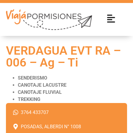
VERDAGUA EVT RA –
006 – Ag – Ti
SENDERISMO
CANOTAJE LACUSTRE
CANOTAJE FLUVIAL
TREKKING
3764 433707
POSADAS, ALBERDI N° 1008