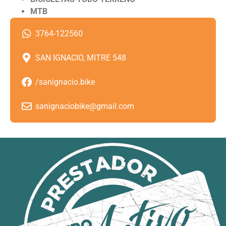
MTB
3764-122560
SAN IGNACIO, MITRE 548
/sanignacio.bike
sanignaciobike@gmail.com