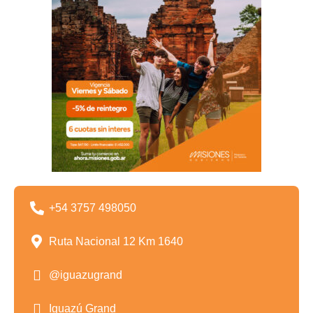
+54 3757 498050
Ruta Nacional 12 Km 1640
@iguazugrand
Iguazú Grand