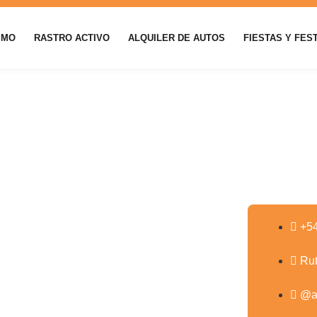
SMO
RASTRO ACTIVO
ALQUILER DE AUTOS
FIESTAS Y FES
+5
Rut
@a