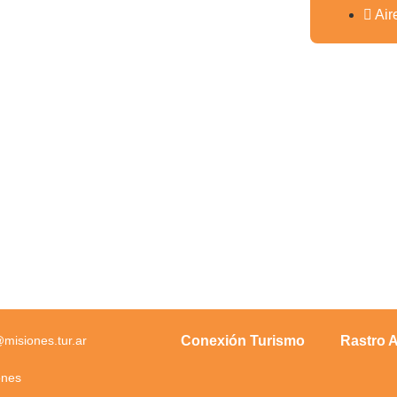
Air
Conexión Turismo
Rastro A
isiones.tur.ar
ones