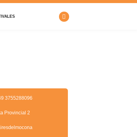
TIVALES
49 3755288096
a Provincial 2
iresdelmocona