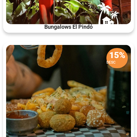
Bungalows El Pindó
15%
DESC