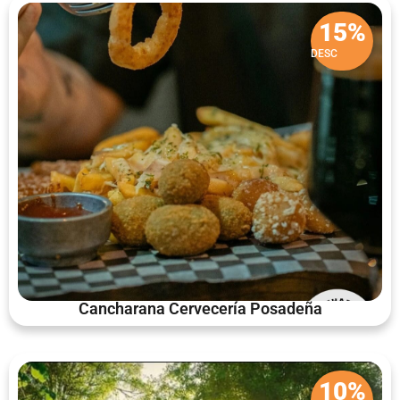
15%
DESC
Cancharana Cervecería Posadeña
10%