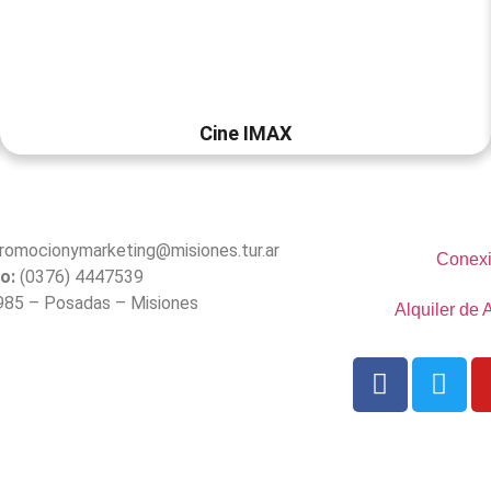
Cine IMAX
romocionymarketing@misiones.tur.ar
Conexi
o:
(0376) 4447539
985 – Posadas – Misiones
Alquiler de 