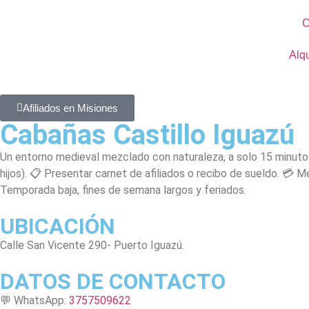
C
Alqu
Afiliados en Misiones
Cabañas Castillo Iguazú
Un entorno medieval mezclado con naturaleza, a solo 15 minutos 
hijos). 📋 Presentar carnet de afiliados o recibo de sueldo. 💳
Temporada baja, fines de semana largos y feriados.
UBICACIÓN
Calle San Vicente 290- Puerto Iguazú.
DATOS DE CONTACTO
💬 WhatsApp:
3757509622