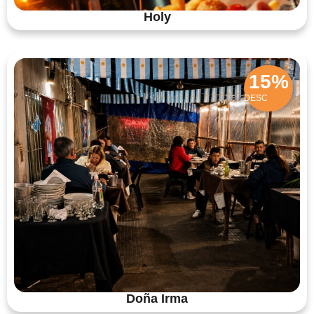
Holy
15%
DESC
Doña Irma