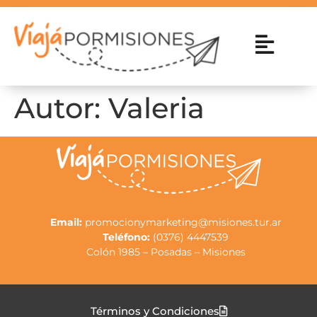
Autor:
Valeria
Email:
promocionymarketing@misiones.tur.ar
Teléfono:
(0376) 4447539
Colón 1985 – Posadas – Misiones
Términos y Condiciones