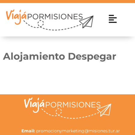
Alojamiento Despegar
Email:
promocionymarketing@misiones.tur.ar